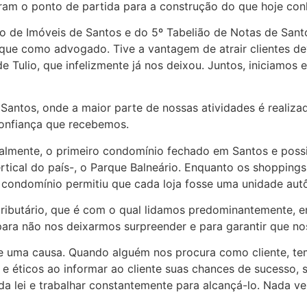
foram o ponto de partida para a construção do que hoje 
ro de Imóveis de Santos e do 5º Tabelião de Notas de Santo
que como advogado. Tive a vantagem de atrair clientes d
ulio, que infelizmente já nos deixou. Juntos, iniciamos es
 Santos, onde a maior parte de nossas atividades é realiz
confiança que recebemos.
ratualmente, o primeiro condomínio fechado em Santos e poss
rtical do país-, o Parque Balneário. Enquanto os shopping
 condomínio permitiu que cada loja fosse uma unidade au
tributário, que é com o qual lidamos predominantemente, e
 não nos deixarmos surpreender e para garantir que nos
 uma causa. Quando alguém nos procura como cliente, temo
e éticos ao informar ao cliente suas chances de sucesso, 
o da lei e trabalhar constantemente para alcançá-lo. Nada