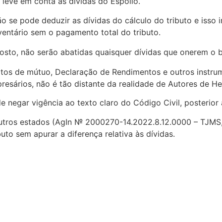
eve em conta as dívidas do Espólio.
o se pode deduzir as dívidas do cálculo do tributo e isso
ventário sem o pagamento total do tributo.
sto, não serão abatidas quaisquer dívidas que onerem o b
atos de mútuo, Declaração de Rendimentos e outros instru
presários, não é tão distante da realidade de Autores de H
 negar vigência ao texto claro do Código Civil, posterior a
tros estados (AgIn № 2000270-14.2022.8.12.0000 – TJMS, 
uto sem apurar a diferença relativa às dívidas.