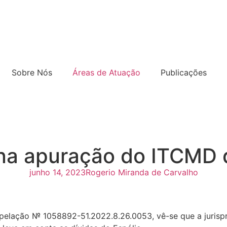
Sobre Nós
Áreas de Atuação
Publicações
 na apuração do ITCMD 
junho 14, 2023
Rogerio Miranda de Carvalho
, Apelação № 1058892-51.2022.8.26.0053, vê-se que a juri