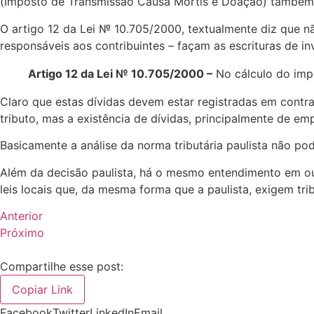
(Imposto de Transmissão Causa Mortis e Doação) também l
O artigo 12 da Lei № 10.705/2000, textualmente diz que nã
responsáveis aos contribuintes – façam as escrituras de in
Artigo 12 da Lei № 10.705/2000 –
No cálculo do impo
Claro que estas dívidas devem estar registradas em contr
tributo, mas a existência de dívidas, principalmente de em
Basicamente a análise da norma tributária paulista não pode
Além da decisão paulista, há o mesmo entendimento em ou
leis locais que, da mesma forma que a paulista, exigem trib
Anterior
Próximo
Compartilhe esse post:
Copiar Link
Facebook
Twitter
LinkedIn
Email