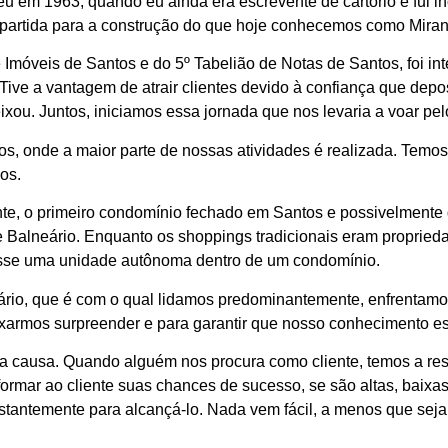
eu em 1963, quando eu ainda era escrevente de cartório e fui i
e partida para a construção do que hoje conhecemos como Mir
e Imóveis de Santos e do 5º Tabelião de Notas de Santos, foi i
ive a vantagem de atrair clientes devido à confiança que dep
xou. Juntos, iniciamos essa jornada que nos levaria a voar pel
os, onde a maior parte de nossas atividades é realizada. Temo
os.
lmente, o primeiro condomínio fechado em Santos e possivelmente
ue Balneário. Enquanto os shoppings tradicionais eram proprie
fosse uma unidade autônoma dentro de um condomínio.
utário, que é com o qual lidamos predominantemente, enfrentam
mos surpreender e para garantir que nosso conhecimento est
 causa. Quando alguém nos procura como cliente, temos a resp
formar ao cliente suas chances de sucesso, se são altas, baixa
 constantemente para alcançá-lo. Nada vem fácil, a menos que s