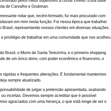
ncentivado pelos meus superiores a cursar Direito. Essa base
anda de Carvalho e Grubman.
nteressante notar que, recém-formado, fui mais procurado com
ositavam em mim nesta função. Foi nessa época que trabalhei
o Brasil, representando nossos clientes em diversas situações.
s o privilégio de trabalhar em uma comunidade que nos acolheu
 do Brasil, o Morro de Santa Terezinha, e o primeiro shopping
dade de um único dono, com poder econômico e financeiro, o
os rápidas e frequentes alterações. É fundamental mantermos
eja sempre atualizado.
onsabilidade de julgar a pretensão apresentada, avaliando
s ou incertas. Devemos sempre acreditar que é possível
ejamos agraciados com uma herança, o que está longe de ser o