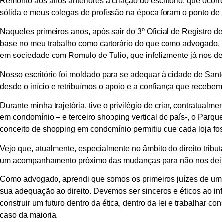
Remonto aos anos anteriores a criação do escritório, que ocorr
sólida e meus colegas de profissão na época foram o ponto d
Naqueles primeiros anos, após sair do 3º Oficial de Registro d
base no meu trabalho como cartorário do que como advogado. T
em sociedade com Romulo de Tulio, que infelizmente já nos dei
Nosso escritório foi moldado para se adequar à cidade de Sant
desde o início e retribuímos o apoio e a confiança que recebem
Durante minha trajetória, tive o privilégio de criar, contratua
em condomínio – e terceiro shopping vertical do país-, o Parq
conceito de shopping em condomínio permitiu que cada loja 
Vejo que, atualmente, especialmente no âmbito do direito trib
um acompanhamento próximo das mudanças para não nos deixar
Como advogado, aprendi que somos os primeiros juízes de uma
sua adequação ao direito. Devemos ser sinceros e éticos ao in
construir um futuro dentro da ética, dentro da lei e trabalhar
caso da maioria.