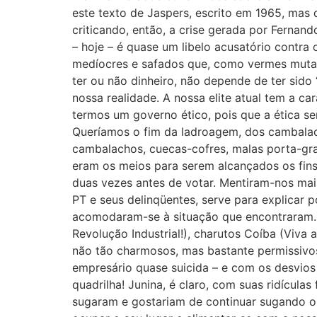
este texto de Jaspers, escrito em 1965, mas 
criticando, então, a crise gerada por Fernan
– hoje – é quase um libelo acusatório contra
medíocres e safados que, como vermes mutan
ter ou não dinheiro, não depende de ter sido
nossa realidade. A nossa elite atual tem a c
termos um governo ético, pois que a ética se
Queríamos o fim da ladroagem, dos cambalac
cambalachos, cuecas-cofres, malas porta-gran
eram os meios para serem alcançados os fins 
duas vezes antes de votar. Mentiram-nos mais
PT e seus delinqüentes, serve para explicar 
acomodaram-se à situação que encontraram. 
Revolução Industrial!), charutos Coíba (Viva
não tão charmosos, mas bastante permissivos.
empresário quase suicida – e com os desvios
quadrilha! Junina, é claro, com suas ridícul
sugaram e gostariam de continuar sugando o 