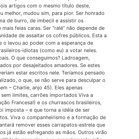
dois artigos com o mesmo título deste,
u melhor, mudou sim, para pior. Ser honrado
 de burro, de imbecil e assistir os
ais feias caras. Ser “ralé” não depende de
nidade de assaltar os cofres públicos. Esta a
que o levou ao poder com a esperança de
ileiros-idiotas (como eu) a votar neles.
 país. O que conseguimos? Ladroagem,
icados por desajeitados amadores. Se estes
eriam estar escritos nele. Teríamos pensado
lizado, o que, se não serve para desculpar o
em – Charlie, anjo 45). Eles apenas
sem limites, carrões importados Viva a
ção Francesa!) e os churrascos brasileiros,
 imposta – e que torna a idéia de ser
stos. Viva o companheirismo e a formação de
iantará remover esses carrapatos-estrela que
os já estão esfregando as mãos. Outros virão