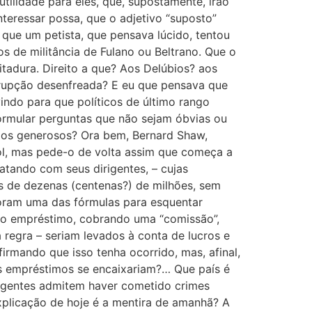
tilidade para eles, que, supostamente, irão
nteressar possa, que o adjetivo “suposto”
 que um petista, que pensava lúcido, tentou
s de militância de Fulano ou Beltrano. Que o
itadura. Direito a que? Aos Delúbios? aos
rrupção desenfreada? E eu que pensava que
indo para que políticos de último rango
rmular perguntas que não sejam óbvias ou
imos generosos? Ora bem, Bernard Shaw,
l, mas pede-o de volta assim que começa a
atando com seus dirigentes, – cujas
s de dezenas (centenas?) de milhões, sem
foram uma das fórmulas para esquentar
do empréstimo, cobrando uma “comissão”,
regra – seriam levados à conta de lucros e
firmando que isso tenha ocorrido, mas, afinal,
is empréstimos se encaixariam?… Que país é
irigentes admitem haver cometido crimes
 explicação de hoje é a mentira de amanhã? A