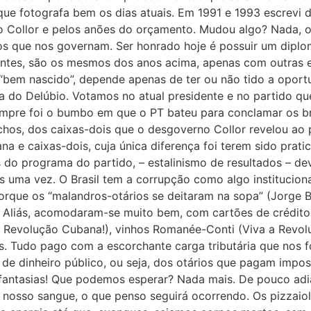
que fotografa bem os dias atuais. Em 1991 e 1993 escrevi 
do Collor e pelos anões do orçamento. Mudou algo? Nada, o
 os que nos governam. Ser honrado hoje é possuir um diploma
tes, são os mesmos dos anos acima, apenas com outras e m
 “bem nascido”, depende apenas de ter ou não tido a oportu
ara do Delúbio. Votamos no atual presidente e no partido 
mpre foi o bumbo em que o PT bateu para conclamar os bras
hos, dos caixas-dois que o desgoverno Collor revelou ao
a e caixas-dois, cuja única diferença foi terem sido prat
do programa do partido, – estalinismo de resultados – dev
 uma vez. O Brasil tem a corrupção como algo instituciona
porque os “malandros-otários se deitaram na sopa” (Jorge B
Aliás, acomodaram-se muito bem, com cartões de crédito 
 a Revolução Cubana!), vinhos Romanée-Conti (Viva a Revolu
 Tudo pago com a escorchante carga tributária que nos foi
 de dinheiro público, ou seja, dos otários que pagam impo
as fantasias! Que podemos esperar? Nada mais. De pouco ad
nosso sangue, o que penso seguirá ocorrendo. Os pizzaiol