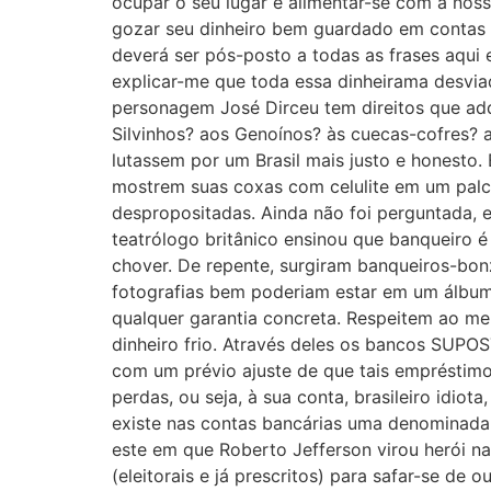
ocupar o seu lugar e alimentar-se com a noss
gozar seu dinheiro bem guardado em contas se
deverá ser pós-posto a todas as frases aqui 
explicar-me que toda essa dinheirama desviad
personagem José Dirceu tem direitos que adqu
Silvinhos? aos Genoínos? às cuecas-cofres? 
lutassem por um Brasil mais justo e honesto.
mostrem suas coxas com celulite em um pal
despropositadas. Ainda não foi perguntada, 
teatrólogo britânico ensinou que banqueiro
chover. De repente, surgiram banqueiros-bonz
fotografias bem poderiam estar em um álbum 
qualquer garantia concreta. Respeitem ao me
dinheiro frio. Através deles os bancos SUP
com um prévio ajuste de que tais empréstimos
perdas, ou seja, à sua conta, brasileiro idio
existe nas contas bancárias uma denominada 
este em que Roberto Jefferson virou herói n
(eleitorais e já prescritos) para safar-se de