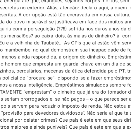
a energia até que, exangues, sejamos corpos mortos, sem u
cretas no exterior. Aliás, atenção: declaro aqui, a quem i
escritas. A corrupção está tão encravada em nossa cultura,
a do povo miserável se justificava em face dos muitos ano
iriu com a perseguição (??!!) sofrida nos duros anos da d
aos mensalões? ao caixa-dois, às malas de dinheiro? à co
 Eu e a velhinha de Taubaté… As CPIs que aí estão vêm serv
co mambembe, no qual demonstram sua incapacidade de fo
e menos ainda respondida, a origem do dinheiro. Emprést
 é o homem que empresta um guarda-chuva em um dia de so
inhos, perdulários, mecenas da ética defendida pelo PT, tr
policial de “procura-se”- dispondo-se a fazer empréstimo
nos a nossa inteligência. Empréstimos simulados sempre 
OSTAMENTE “emprestam” o dinheiro que já era do tomador 
 seriam prorrogados e, se não pagos – o que parece ser a 
ta, pois servem para reduzir o imposto de renda. Não estou a
“provisão para devedores duvidosos”. Não seria aí que ta
acional por delatar crimes? Que país é este em que seus d
 outros maiores e ainda puníveis? Que país é este em que a