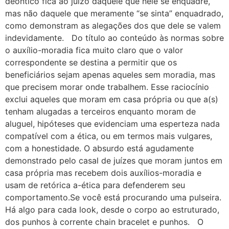
deôntico fica ao juízo daquele que nele se enquadre,
mas não daquele que meramente “se sinta” enquadrado,
como demonstram as alegações dos que dele se valem
indevidamente. Do título ao conteúdo às normas sobre
o auxílio-moradia fica muito claro que o valor
correspondente se destina a permitir que os
beneficiários sejam apenas aqueles sem moradia, mas
que precisem morar onde trabalhem. Esse raciocínio
exclui aqueles que moram em casa própria ou que a(s)
tenham alugadas a terceiros enquanto moram de
aluguel, hipóteses que evidenciam uma esperteza nada
compatível com a ética, ou em termos mais vulgares,
com a honestidade. O absurdo está agudamente
demonstrado pelo casal de juízes que moram juntos em
casa própria mas recebem dois auxílios-moradia e
usam de retórica a-ética para defenderem seu
comportamento.Se você está procurando uma pulseira.
Há algo para cada look, desde o corpo ao estruturado,
dos punhos à corrente chain bracelet e punhos. O